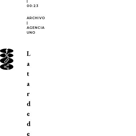
|
00:23
ARCHIVO
|
AGENCIA
UNO
L
a
t
a
r
d
e
d
e