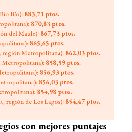
Bío Bío):
883,71 ptos.
ropolitana):
870,83 ptos.
ión del Maule):
867,73 ptos.
opolitana):
865,65 ptos
.
, región Metropolitana):
862,03 ptos.
n Metropolitana):
858,59 ptos.
etropolitana):
856,93 ptos.
etropolitana):
856,03 ptos.
etropolitana):
854,98 ptos.
, región de Los Lagos):
854,47 ptos.
legios con mejores puntajes