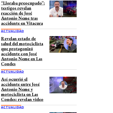
“Lloraba preocupado”:
testigos revelan
reacción de José
Antonio Neme tras
accidente en Vitacura
ACTUALIDAD
Revelan estado de
salud del motociclista
que protagonizó
accidente con José
Antonio Neme en Las
Condes
ACTUALIDAD
Así ocurrió el
accidente entre José
Antonio Neme y
motociclista en Las
Condes: revelan video
ACTUALIDAD