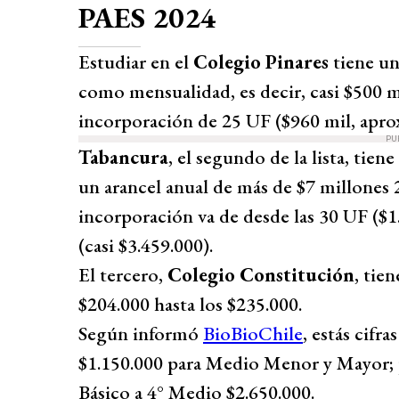
PAES 2024
Estudiar en el
Colegio Pinares
tiene un
como mensualidad, es decir, casi $500 
incorporación de 25 UF ($960 mil, apr
PU
Tabancura
, el segundo de la lista, tie
un arancel anual de más de $7 millones 
incorporación va de desde las 30 UF ($
(casi $3.459.000).
El tercero,
Colegio Constitución
, tie
$204.000 hasta los $235.000.
Según informó
BioBioChile
, estás cifr
$1.150.000 para Medio Menor y Mayor; p
Básico a 4° Medio $2.650.000.