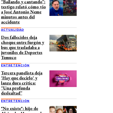
“Bailando y cantando”:
testigo relató cómo vio
a José Antonio Neme
minutos antes del
accidente
ACTUALIDAD
Dos fallecidos deja
choque entre furgón y
bus que trasladaba a
juveniles de Deportes
Temuco
ENTRETENCIÓN
Tercera panelista deja
'Hay que decirlo' y
lanza dura crítica:
“Una profunda
deslealtad”
ENTRETENCIÓN
"No existe": hijo de