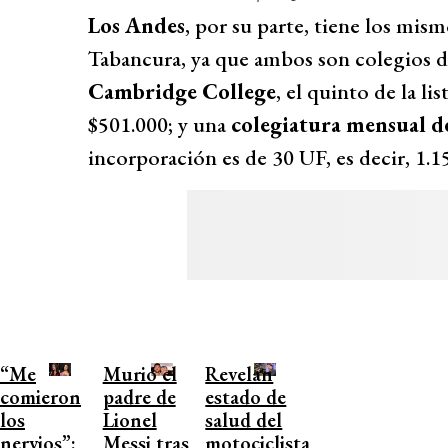
Los Andes
, por su parte, tiene los mis
Tabancura, ya que ambos son colegios d
Cambridge College
, el quinto de la li
$501.000; y una
colegiatura mensual d
incorporación es de 30 UF, es decir, 1.
“Me
Murió el
Revelan
comieron
padre de
estado de
los
Lionel
salud del
nervios”:
Messi tras
motociclista