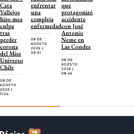
Cata
enfrentar
que
Vallejos
una
protagonizó
hizo mea
compleja
accidente
culpa
enfermedad
con José
tras
Antonio
perder
Neme en
08 DE
AGOSTO
corona
Las Condes
2026 |
del Miss
09:01
Universo
08 DE
AGOSTO
Chile
2026 |
08:46
08 DE
AGOSTO
2026 |
11:54