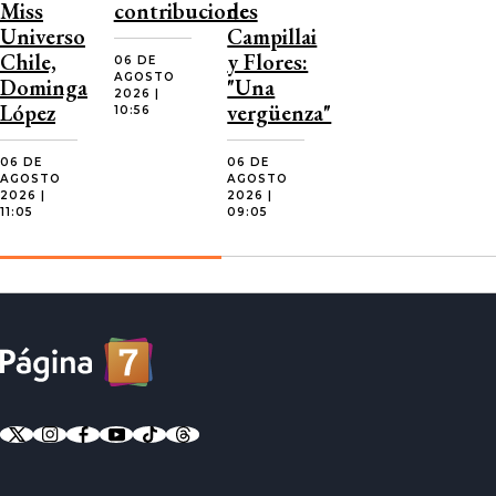
Miss
contribuciones
de
Universo
Campillai
Chile,
y Flores:
06 DE
AGOSTO
Dominga
"Una
2026 |
López
vergüenza"
10:56
06 DE
06 DE
AGOSTO
AGOSTO
2026 |
2026 |
11:05
09:05