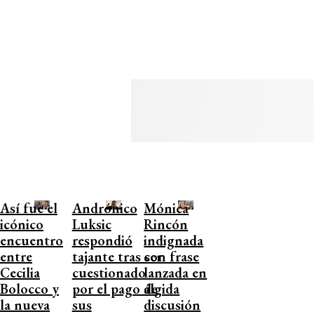
Así fue el
Andrónico
Mónica
icónico
Luksic
Rincón
encuentro
respondió
indignada
entre
tajante tras ser
con frase
Cecilia
cuestionado
lanzada en
Bolocco y
por el pago de
álgida
la nueva
sus
discusión