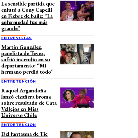
La sensible partida que
enlutó a Cony Capelli
en Fiebre de baile: “La
enfermedad fue más
grande”
ENTREVISTAS
Martín González,
panelista de Tevex,
sufrió incendio en su
departamento: “Mi
hermano perdió todo”
ENTRETENCIÓN
Raquel Argandoña
lanzó cizañera broma
sobre resultado de Cata
Vellejos en Miss
Universo Chile
ENTRETENCIÓN
Del fantasma de Tic