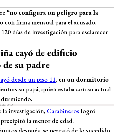
re
“no configura un peligro para la
to con firma mensual para el acusado.
 120 días de investigación para esclarecer
ña cayó de edificio
o de su padre
ayó desde un piso 11
,
en un dormitorio
ientras su papá, quien estaba con su actual
n durmiendo.
BLICIDAD
 la investigación,
Carabineros
logró
 precipitó la menor de edad.
nutos después, se percató de lo sucedido