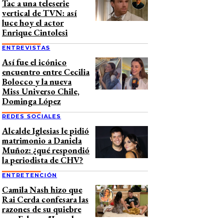
Tac a una teleserie
vertical de TVN: así
luce hoy el actor
Enrique Cintolesi
ENTREVISTAS
Así fue el icónico
encuentro entre Cecilia
Bolocco y la nueva
Miss Universo Chile,
Dominga López
REDES SOCIALES
Alcalde Iglesias le pidió
matrimonio a Daniela
Muñoz: ¿qué respondió
la periodista de CHV?
ENTRETENCIÓN
Camila Nash hizo que
Rai Cerda confesara las
razones de su quiebre