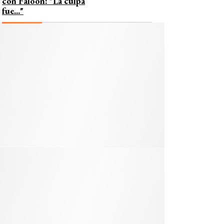
con Faloon: "La culpa
fue..."