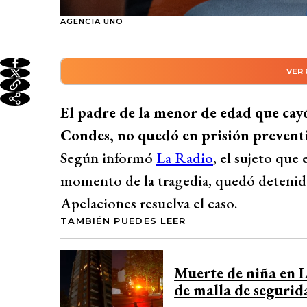
AGENCIA UNO
VER
Resumen automático genera
El padre de la menor que cayó desde un e
El padre de la menor de edad que cayó 
preventiva. Estará detenido en tránsito ha
Condes, no quedó en prisión preventi
Apelaciones. La jueza determinó que no re
Según informó
La Radio
, el sujeto que
ordenó 120 días de investigación.
momento de la tragedia, quedó detenido
Desarrollado por 
Apelaciones resuelva el caso.
TAMBIÉN PUEDES LEER
Muerte de niña en L
de malla de segurid