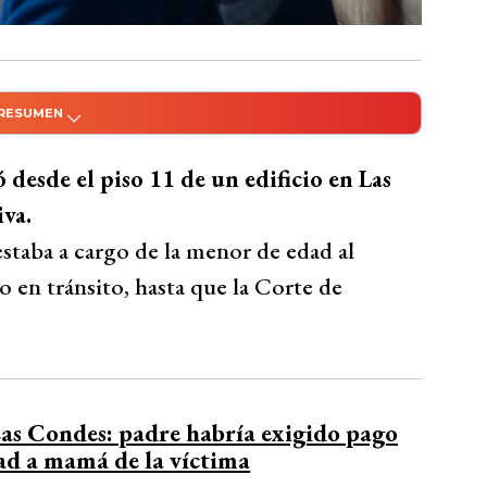
 RESUMEN
do con Inteligencia Artificial
dificio en Las Condes no quedó en prisión
desde el piso 11 de un edificio en Las
sta la resolución del caso por la Corte de
va.
presenta un peligro para la sociedad y
 estaba a cargo de la menor de edad al
 en tránsito, hasta que la Corte de
Bío Bío Comunicaciones
as Condes: padre habría exigido pago
ad a mamá de la víctima