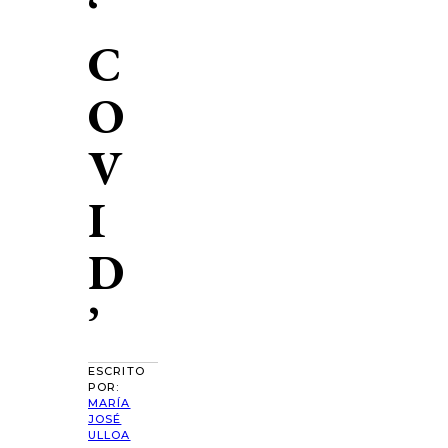
‘
C
O
V
I
D
’
ESCRITO
POR:
MARÍA
JOSÉ
ULLOA