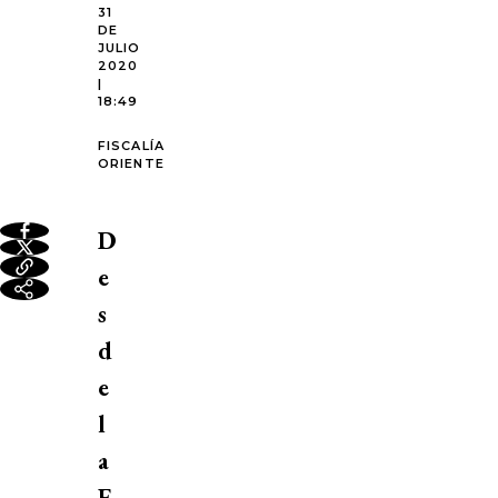
31
DE
JULIO
2020
|
18:49
FISCALÍA
ORIENTE
D
e
s
d
e
l
a
F