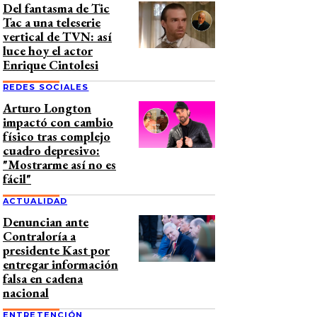
Del fantasma de Tic
Tac a una teleserie
vertical de TVN: así
luce hoy el actor
Enrique Cintolesi
REDES SOCIALES
Arturo Longton
impactó con cambio
físico tras complejo
cuadro depresivo:
"Mostrarme así no es
fácil"
ACTUALIDAD
Denuncian ante
Contraloría a
presidente Kast por
entregar información
falsa en cadena
nacional
ENTRETENCIÓN