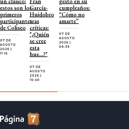
un clásico:
Fran
gesto en su
estos son los
García-
cumpleaños:
primeros
Huidobro
“Cómo no
participantes
tras
amarte”
de Coliseo
críticas:
"¿Quién
07 DE
AGOSTO
se cree
07 DE
2026 |
AGOSTO
esta
09:39
2026 |
hue…?"
11:16
07 DE
AGOSTO
2026 |
10:40