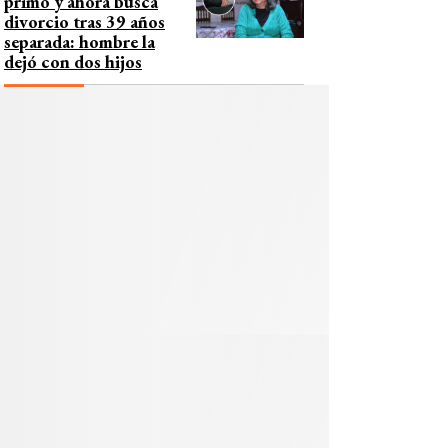
primo y ahora busca
divorcio tras 39 años
separada: hombre la
dejó con dos hijos