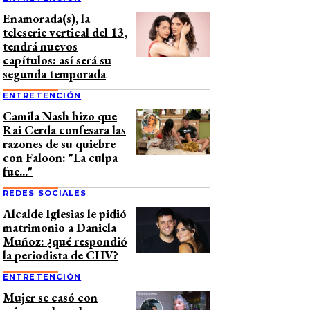
Enamorada(s), la
teleserie vertical del 13,
tendrá nuevos
capítulos: así será su
segunda temporada
ENTRETENCIÓN
Camila Nash hizo que
Rai Cerda confesara las
razones de su quiebre
con Faloon: "La culpa
fue..."
REDES SOCIALES
Alcalde Iglesias le pidió
matrimonio a Daniela
Muñoz: ¿qué respondió
la periodista de CHV?
ENTRETENCIÓN
Mujer se casó con