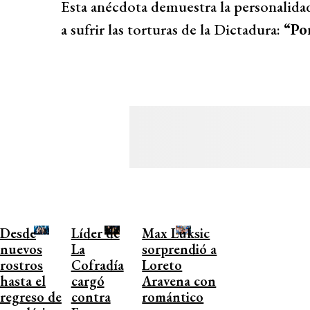
Esta anécdota demuestra la personalidad
a sufrir las torturas de la Dictadura:
“Por
Desde
Líder de
Max Luksic
nuevos
La
sorprendió a
rostros
Cofradía
Loreto
hasta el
cargó
Aravena con
regreso de
contra
romántico