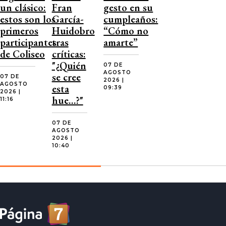
un clásico:
Fran
gesto en su
estos son los
García-
cumpleaños:
primeros
Huidobro
“Cómo no
participantes
tras
amarte”
de Coliseo
críticas:
"¿Quién
07 DE
AGOSTO
se cree
07 DE
2026 |
AGOSTO
esta
09:39
2026 |
hue…?"
11:16
07 DE
AGOSTO
2026 |
10:40