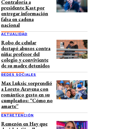
Contraloría a
presidente Kast por
entregar información
falsa en cadena
nacional
ACTUALIDAD
Robo de celular
destapó abusos contra
niña: profesor del
colegio y conviviente
de su madre detenidos
REDES SOCIALES
Max Luksic sorprendió
a Loreto Aravena con
romántico gesto en su
cumpleaños: “Cómo no
amarte”
ENTRETENCIÓN
Remezón en Hay que