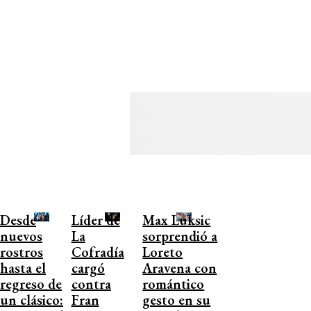
Desde
Líder de
Max Luksic
nuevos
La
sorprendió a
rostros
Cofradía
Loreto
hasta el
cargó
Aravena con
regreso de
contra
romántico
un clásico:
Fran
gesto en su