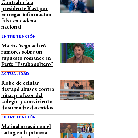
Contraloría a
presidente Kast por
entregar información
falsa en cadena
nacional
ENTRETENCIÓN
Matías Vega aclaró
rumores sobre un
supuesto romance en
Perú: “Estaba soltero”
ACTUALIDAD
Robo de celular
destapó abusos contra
niña: profesor del
colegio y conviviente
de su madre detenidos
ENTRETENCIÓN
Matinal arrasó con el
rating en la primera