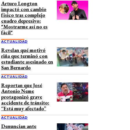
Arturo Longton
impactó con cambio
físico tras complejo
cuadro depresivo:
"Mostrarme así no es
fácil"
ACTUALIDAD
Revelan qué motivó
riña que terminó con
estudiante asesinado en
San Bernardo
ACTUALIDAD
Reportan que José
Antonio Neme
protagonizó grave
accidente de tránsito:
“Está muy afectado”
ACTUALIDAD
Denuncian ante