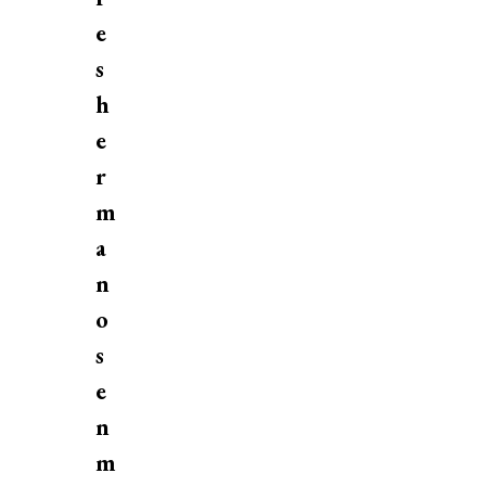
e
s
h
e
r
m
a
n
o
s
e
n
m