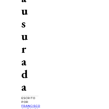
u
s
u
r
a
d
a
ESCRITO
POR:
FRANCISCO