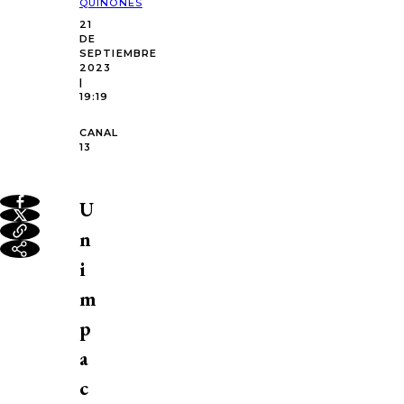
QUIÑONES
21
DE
SEPTIEMBRE
2023
|
19:19
CANAL
13
U
n
i
m
p
a
c