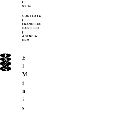
|
08:13
CONTEXTO
|
FRANCISCO
CASTILLO
|
AGENCIA
UNO
E
l
M
i
n
i
s