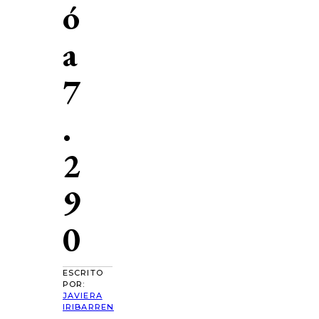
ó
a
7
.
2
9
0
ESCRITO
POR:
JAVIERA
IRIBARREN