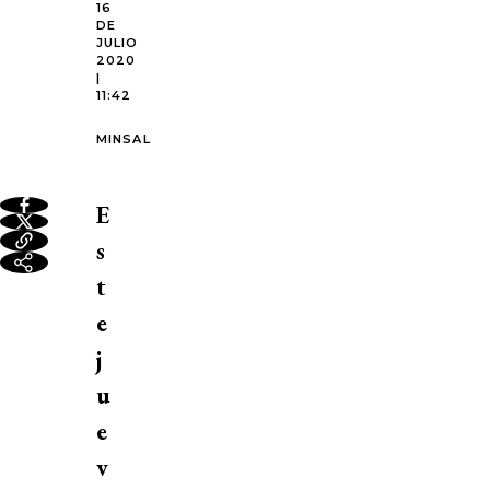
16
DE
JULIO
2020
|
11:42
MINSAL
E
s
t
e
j
u
e
v