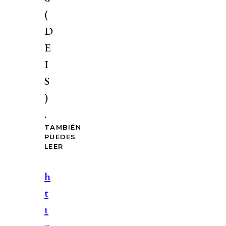
(
D
E
I
S
)
.
TAMBIÉN
PUEDES
LEER