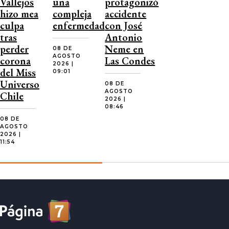
Vallejos
una
protagonizó
hizo mea
compleja
accidente
culpa
enfermedad
con José
tras
Antonio
perder
Neme en
08 DE
AGOSTO
corona
Las Condes
2026 |
del Miss
09:01
Universo
08 DE
AGOSTO
Chile
2026 |
08:46
08 DE
AGOSTO
2026 |
11:54