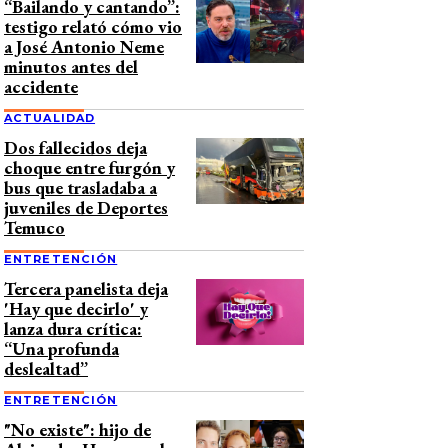
“Bailando y cantando”:
testigo relató cómo vio
a José Antonio Neme
minutos antes del
accidente
ACTUALIDAD
Dos fallecidos deja
choque entre furgón y
bus que trasladaba a
juveniles de Deportes
Temuco
ENTRETENCIÓN
Tercera panelista deja
'Hay que decirlo' y
lanza dura crítica:
“Una profunda
deslealtad”
ENTRETENCIÓN
"No existe": hijo de