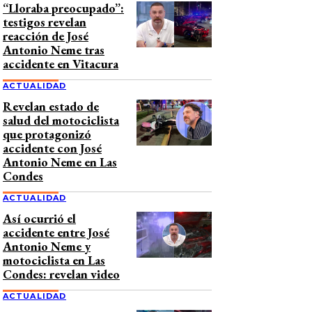
“Lloraba preocupado”:
testigos revelan
reacción de José
Antonio Neme tras
accidente en Vitacura
ACTUALIDAD
Revelan estado de
salud del motociclista
que protagonizó
accidente con José
Antonio Neme en Las
Condes
ACTUALIDAD
Así ocurrió el
accidente entre José
Antonio Neme y
motociclista en Las
Condes: revelan video
ACTUALIDAD