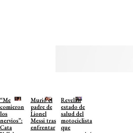
“Me
Murió el
Revelan
comieron
padre de
estado de
los
Lionel
salud del
nervios”:
Messi tras
motociclista
Cata
enfrentar
que