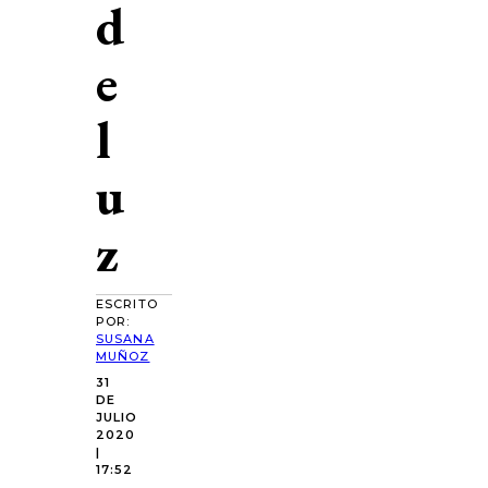
d
e
l
u
z
ESCRITO
POR:
SUSANA
MUÑOZ
31
DE
JULIO
2020
|
17:52