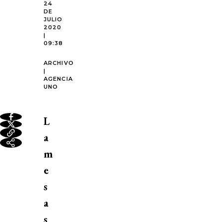
24
DE
JULIO
2020
|
09:38
ARCHIVO
|
AGENCIA
UNO
L
a
m
e
s
a
s