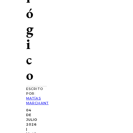
ó
g
i
c
o
ESCRITO
POR:
MATÍAS
MARCHANT
04
DE
JULIO
2026
|