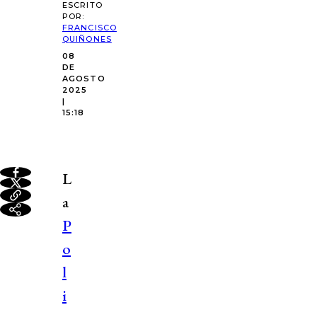
ESCRITO
POR:
FRANCISCO
QUIÑONES
08
DE
AGOSTO
2025
|
15:18
L
a
P
o
l
i