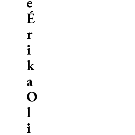
e
É
r
i
k
a
O
l
i