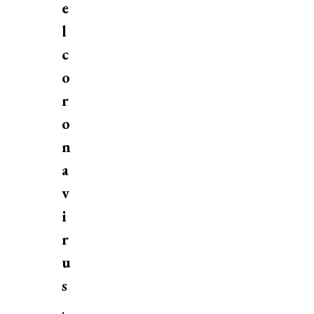
e
l
c
o
r
o
n
a
v
i
r
u
s
.