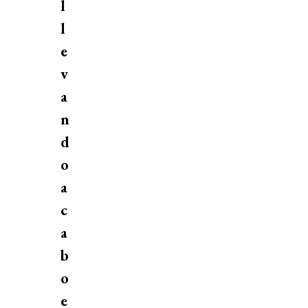
l
l
e
v
a
n
d
o
a
c
a
b
o
e