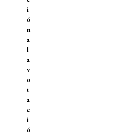
i
ó
n
a
l
a
v
o
t
a
c
i
ó