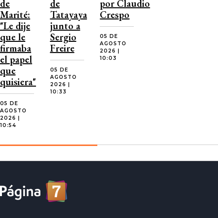
de
de
por Claudio
Marité:
Tatayaya
Crespo
"Le dije
junto a
que le
Sergio
05 DE
AGOSTO
firmaba
Freire
2026 |
el papel
10:03
que
05 DE
AGOSTO
quisiera"
2026 |
10:33
05 DE
AGOSTO
2026 |
10:54