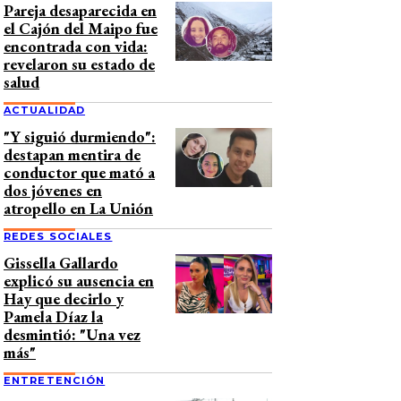
Pareja desaparecida en
el Cajón del Maipo fue
encontrada con vida:
revelaron su estado de
salud
ACTUALIDAD
"Y siguió durmiendo":
destapan mentira de
conductor que mató a
dos jóvenes en
atropello en La Unión
REDES SOCIALES
Gissella Gallardo
explicó su ausencia en
Hay que decirlo y
Pamela Díaz la
desmintió: "Una vez
más"
ENTRETENCIÓN