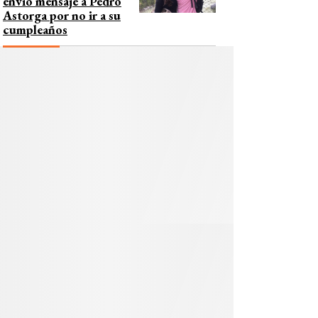
envió mensaje a Pedro
Astorga por no ir a su
cumpleaños