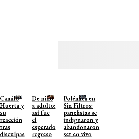
Camilo
De niño
Polémica en
Huerta y
a adulto:
Sin Filtros:
su
así fue
panelistas se
reacción
el
indignaron y
tras
esperado
abandonaron
disculpas
regreso
set en vivo