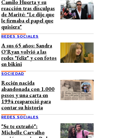
Camilo Huerta y su
reacción tras disculpas
de Marité: "Le dije que
le firmaba el papel que
quisiera"
REDES SOCIALES
A sus 65 años: Sandra
O'Ryan volvió a las
redes "feliz" y con fotos
en bikini
SOCIEDAD
Recién nacida
abandonada con 1.000
pesos y una carta en
1994 reapareció para
contar su historia
REDES SOCIALES
"Se te extrañó":
Michelle Carvalho