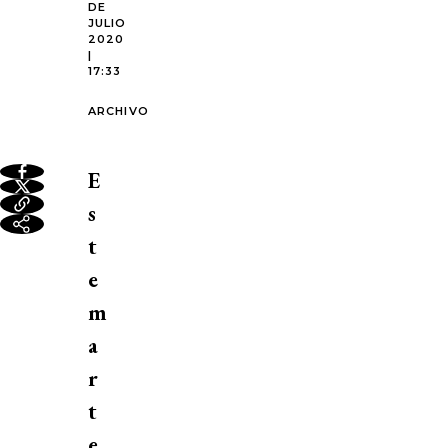
DE
JULIO
2020
|
17:33
ARCHIVO
E
s
t
e
m
a
r
t
e