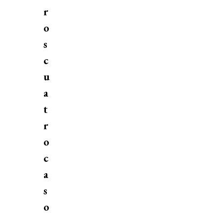
r
o
s
c
u
a
t
r
o
c
a
s
o