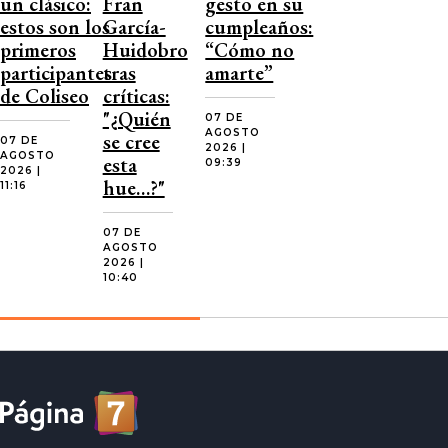
un clásico:
Fran
gesto en su
estos son los
García-
cumpleaños:
primeros
Huidobro
“Cómo no
participantes
tras
amarte”
de Coliseo
críticas:
"¿Quién
07 DE
AGOSTO
se cree
07 DE
2026 |
AGOSTO
esta
09:39
2026 |
hue…?"
11:16
07 DE
AGOSTO
2026 |
10:40