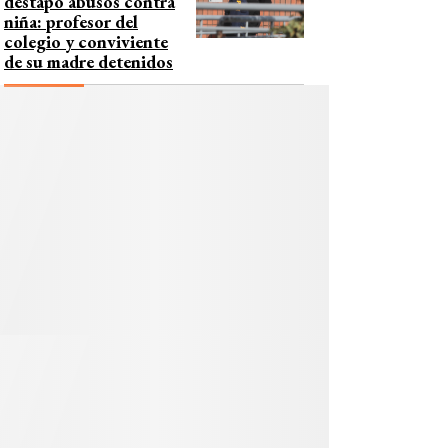
destapó abusos contra
niña: profesor del
colegio y conviviente
de su madre detenidos