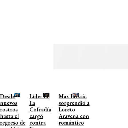
Desde
Líder de
Max Luksic
nuevos
La
sorprendió a
rostros
Cofradía
Loreto
hasta el
cargó
Aravena con
regreso de
contra
romántico