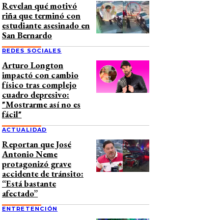
Revelan qué motivó
riña que terminó con
estudiante asesinado en
San Bernardo
REDES SOCIALES
Arturo Longton
impactó con cambio
físico tras complejo
cuadro depresivo:
"Mostrarme así no es
fácil"
ACTUALIDAD
Reportan que José
Antonio Neme
protagonizó grave
accidente de tránsito:
“Está bastante
afectado”
ENTRETENCIÓN