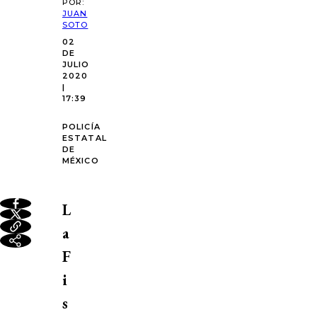
POR:
JUAN
SOTO
02
DE
JULIO
2020
|
17:39
POLICÍA
ESTATAL
DE
MÉXICO
L
a
F
i
s