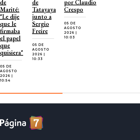
de
de
por Claudio
Marité:
Tatayaya
Crespo
"Le dije
junto a
que le
Sergio
05 DE
AGOSTO
firmaba
Freire
2026 |
el papel
10:03
que
05 DE
AGOSTO
quisiera"
2026 |
10:33
05 DE
AGOSTO
2026 |
10:54