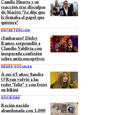
Camilo Huerta y su
reacción tras disculpas
de Marité: "Le dije que
le firmaba el papel que
quisiera"
ENTRETENCIÓN
¿Embarazo? Disley
Ramos sorprendió a
Claudio Valdivia con
inesperada confesión
sobre anticonceptivos
REDES SOCIALES
A sus 65 años: Sandra
O'Ryan volvió a las
redes "feliz" y con fotos
en bikini
SOCIEDAD
Recién nacida
abandonada con 1.000