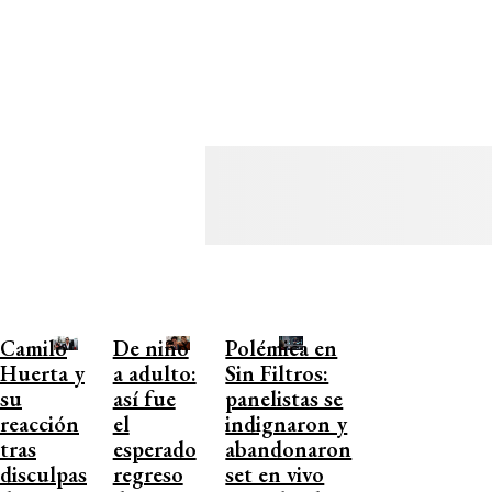
Camilo
De niño
Polémica en
Huerta y
a adulto:
Sin Filtros:
su
así fue
panelistas se
reacción
el
indignaron y
tras
esperado
abandonaron
disculpas
regreso
set en vivo