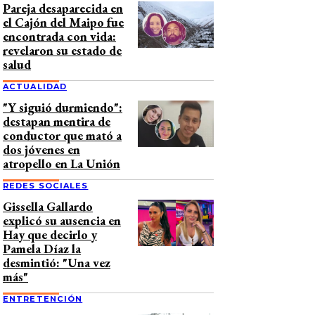
Pareja desaparecida en
el Cajón del Maipo fue
encontrada con vida:
revelaron su estado de
salud
ACTUALIDAD
"Y siguió durmiendo":
destapan mentira de
conductor que mató a
dos jóvenes en
atropello en La Unión
REDES SOCIALES
Gissella Gallardo
explicó su ausencia en
Hay que decirlo y
Pamela Díaz la
desmintió: "Una vez
más"
ENTRETENCIÓN