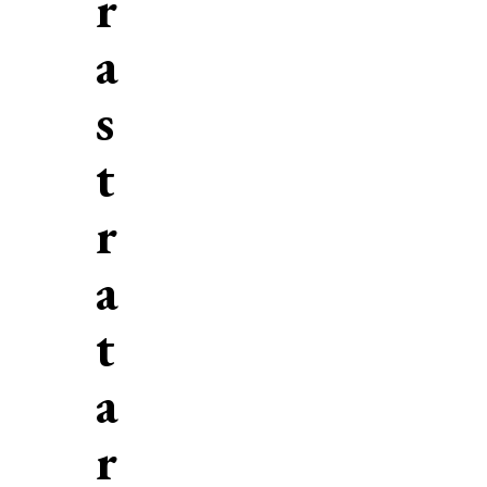
r
a
s
t
r
a
t
a
r