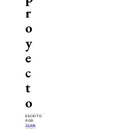
r
o
y
e
c
t
o
ESCRITO
POR:
JUAN