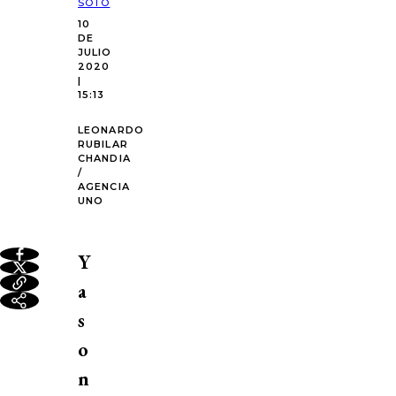
SOTO
10
DE
JULIO
2020
|
15:13
LEONARDO
RUBILAR
CHANDIA
/
AGENCIA
UNO
Y
a
s
o
n