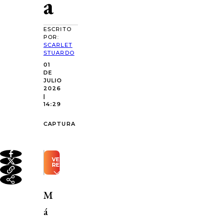
a
ESCRITO
POR:
SCARLET
STUARDO
01
DE
JULIO
2026
|
14:29
CAPTURA
VER
RESUMEN
Resumen
automático
M
generado
con
á
Inteligencia