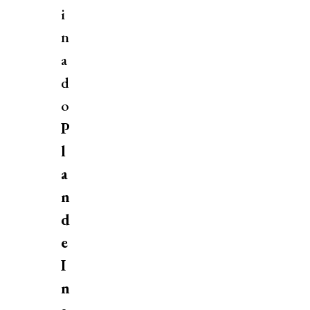
i
n
a
d
o
P
l
a
n
d
e
I
n