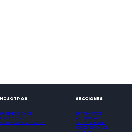
NOSOTROS
SECCIONES
QUIÉNES SOMOS
ENTREVISTAS
DIRECCIONES
ACTUALIDAD
CONTACTO COMERCIAL
ENTRETENCIÓN
REDES SOCIALES