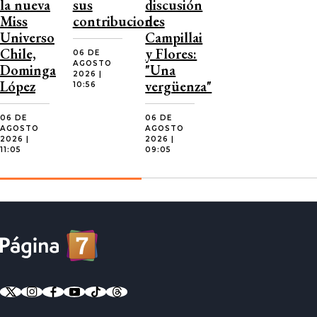
la nueva
sus
discusión
Miss
contribuciones
de
Universo
Campillai
Chile,
y Flores:
06 DE
AGOSTO
Dominga
"Una
2026 |
López
vergüenza"
10:56
06 DE
06 DE
AGOSTO
AGOSTO
2026 |
2026 |
11:05
09:05