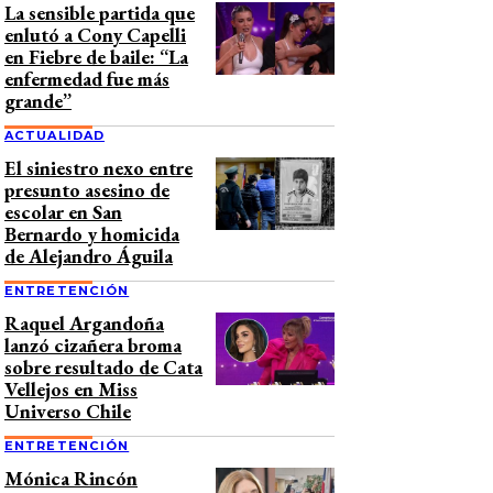
La sensible partida que
enlutó a Cony Capelli
en Fiebre de baile: “La
enfermedad fue más
grande”
ACTUALIDAD
El siniestro nexo entre
presunto asesino de
escolar en San
Bernardo y homicida
de Alejandro Águila
ENTRETENCIÓN
Raquel Argandoña
lanzó cizañera broma
sobre resultado de Cata
Vellejos en Miss
Universo Chile
ENTRETENCIÓN
Mónica Rincón