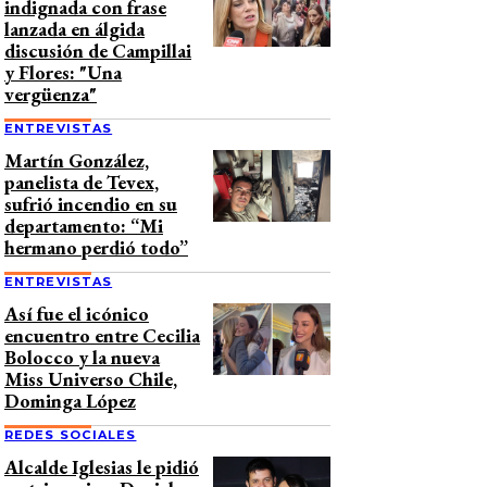
indignada con frase
lanzada en álgida
discusión de Campillai
y Flores: "Una
vergüenza"
ENTREVISTAS
Martín González,
panelista de Tevex,
sufrió incendio en su
departamento: “Mi
hermano perdió todo”
ENTREVISTAS
Así fue el icónico
encuentro entre Cecilia
Bolocco y la nueva
Miss Universo Chile,
Dominga López
REDES SOCIALES
Alcalde Iglesias le pidió