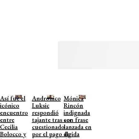
Así fue el
Andrónico
Mónica
icónico
Luksic
Rincón
encuentro
respondió
indignada
entre
tajante tras ser
con frase
Cecilia
cuestionado
lanzada en
Bolocco y
por el pago de
álgida