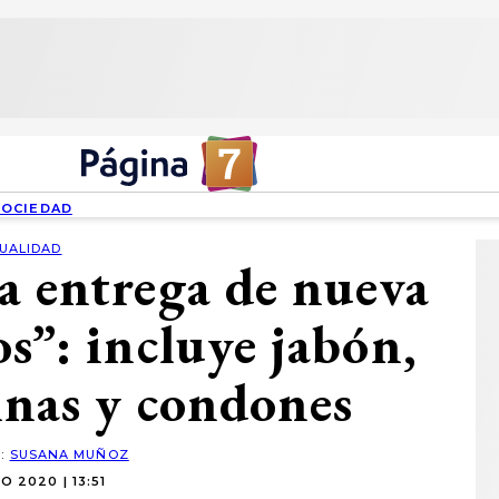
SOCIEDAD
UALIDAD
a entrega de nueva
os”: incluye jabón,
inas y condones
R:
SUSANA MUÑOZ
IO 2020 | 13:51