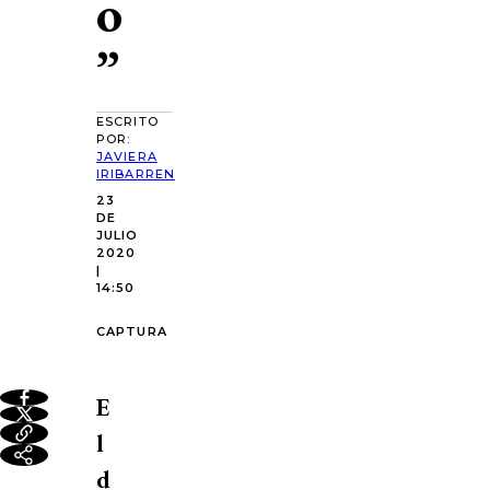
o
”
ESCRITO
POR:
JAVIERA
IRIBARREN
23
DE
JULIO
2020
|
14:50
CAPTURA
E
l
d