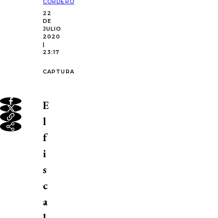
CORDERO
22
DE
JULIO
2020
|
23:17
CAPTURA
E
l
f
i
s
c
a
l