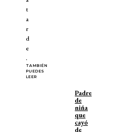
t
a
r
d
e
.
TAMBIÉN
PUEDES
LEER
Padre
de
niña
que
cayó
de