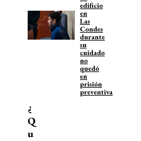
edificio
en
Las
Condes
durante
su
cuidado
no
quedó
en
prisión
preventiva
¿
Q
u