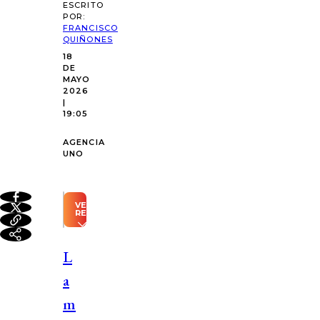
ESCRITO
POR:
FRANCISCO
QUIÑONES
18
DE
MAYO
2026
|
19:05
AGENCIA
UNO
VER
RESUMEN
Resumen
automático
L
generado
con
a
Inteligencia
Artificial
m
El