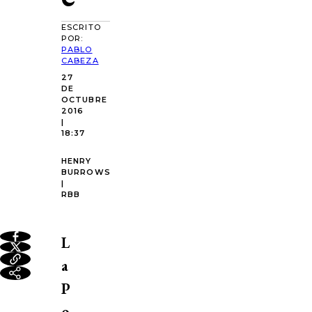
ESCRITO
POR:
PABLO
CABEZA
27
DE
OCTUBRE
2016
|
18:37
HENRY
BURROWS
|
RBB
L
a
P
o