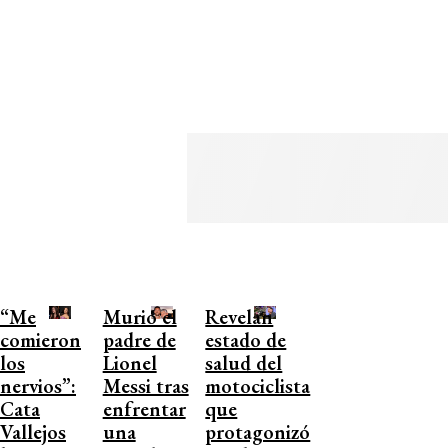
“Me
Murió el
Revelan
comieron
padre de
estado de
los
Lionel
salud del
nervios”:
Messi tras
motociclista
Cata
enfrentar
que
Vallejos
una
protagonizó