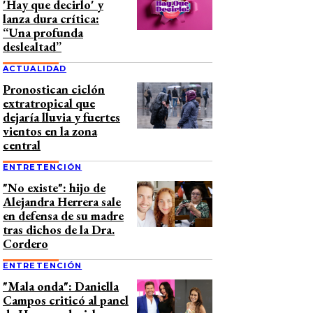
'Hay que decirlo' y
lanza dura crítica:
“Una profunda
deslealtad”
ACTUALIDAD
Pronostican ciclón
extratropical que
dejaría lluvia y fuertes
vientos en la zona
central
ENTRETENCIÓN
"No existe": hijo de
Alejandra Herrera sale
en defensa de su madre
tras dichos de la Dra.
Cordero
ENTRETENCIÓN
"Mala onda": Daniella
Campos criticó al panel