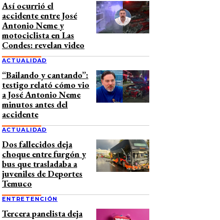
Así ocurrió el
accidente entre José
Antonio Neme y
motociclista en Las
Condes: revelan video
ACTUALIDAD
“Bailando y cantando”:
testigo relató cómo vio
a José Antonio Neme
minutos antes del
accidente
ACTUALIDAD
Dos fallecidos deja
choque entre furgón y
bus que trasladaba a
juveniles de Deportes
Temuco
ENTRETENCIÓN
Tercera panelista deja