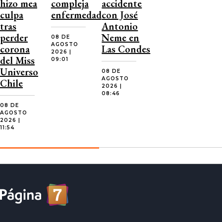
hizo mea
compleja
accidente
culpa
enfermedad
con José
tras
Antonio
perder
Neme en
08 DE
AGOSTO
corona
Las Condes
2026 |
del Miss
09:01
Universo
08 DE
AGOSTO
Chile
2026 |
08:46
08 DE
AGOSTO
2026 |
11:54