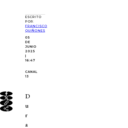
ESCRITO
POR:
FRANCISCO
QUIÑONES
05
DE
JUNIO
2025
|
16:47
CANAL
13
D
u
r
a