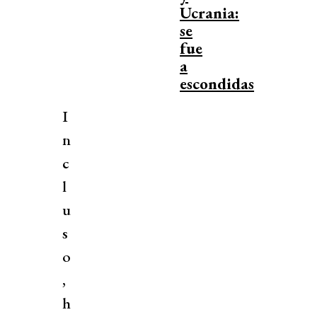
Ucrania:
se
fue
a
escondidas
I
n
c
l
u
s
o
,
h