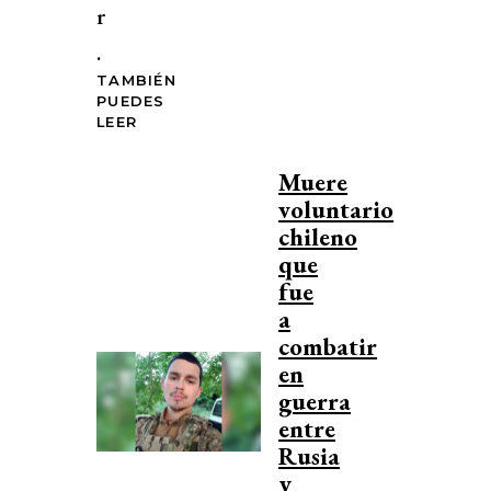
r
.
TAMBIÉN
PUEDES
LEER
Muere
voluntario
chileno
que
fue
a
combatir
en
guerra
entre
Rusia
y