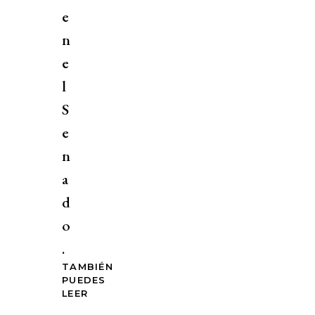
e
n
e
l
S
e
n
a
d
o
.
TAMBIÉN
PUEDES
LEER