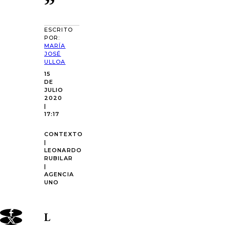
”
ESCRITO
POR:
MARÍA
JOSÉ
ULLOA
15
DE
JULIO
2020
|
17:17
CONTEXTO
|
LEONARDO
RUBILAR
|
AGENCIA
UNO
L