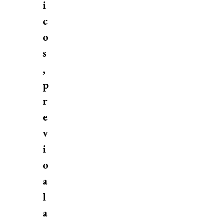
i
c
o
s
,
p
r
e
v
i
o
a
l
a