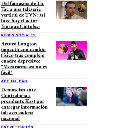
Del fantasma de Tic
Tac a una teleserie
vertical de TVN: así
luce hoy el actor
Enrique Cintolesi
REDES SOCIALES
Arturo Longton
impactó con cambio
físico tras complejo
cuadro depresivo:
"Mostrarme así no es
fácil"
ACTUALIDAD
Denuncian ante
Contraloría a
presidente Kast por
entregar información
falsa en cadena
nacional
ENTRETENCIÓN