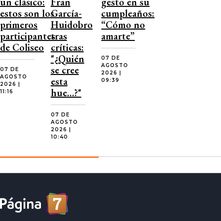
un clásico:
Fran
gesto en su
estos son los
García-
cumpleaños:
primeros
Huidobro
“Cómo no
participantes
tras
amarte”
de Coliseo
críticas:
"¿Quién
07 DE
AGOSTO
se cree
07 DE
2026 |
AGOSTO
esta
09:39
2026 |
hue…?"
11:16
07 DE
AGOSTO
2026 |
10:40