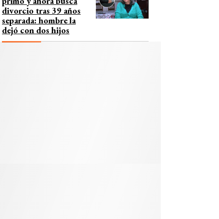
primo y ahora busca
divorcio tras 39 años
separada: hombre la
dejó con dos hijos