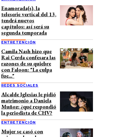
Enamorada(s), la
teleserie vertical del 13,
tendrá nuevos
capítulos: así será su
segunda temporada
ENTRETENCIÓN
Camila Nash hizo que
Rai Cerda confesara las
razones de su quiebre
con Faloon: "La culpa
fue..."
REDES SOCIALES
Alcalde Iglesias le pidió
matrimonio a Daniela
Muñoz: ¿qué respondió
la periodista de CHV?
ENTRETENCIÓN
Mujer se casó con