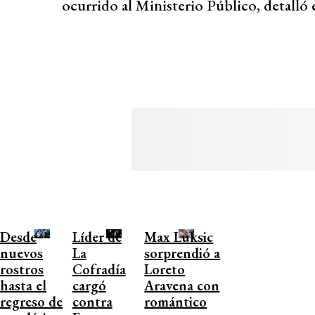
ocurrido al Ministerio Público, detalló 
Desde
Líder de
Max Luksic
nuevos
La
sorprendió a
rostros
Cofradía
Loreto
hasta el
cargó
Aravena con
regreso de
contra
romántico