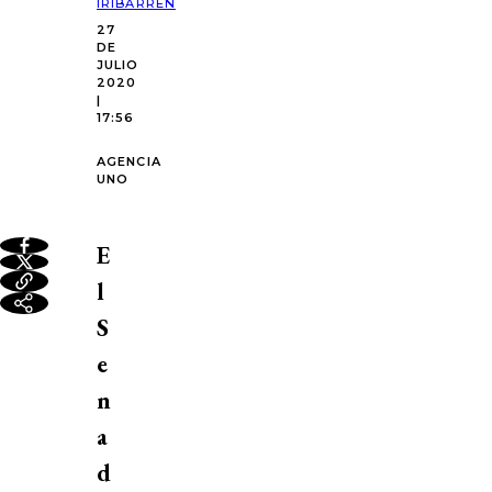
IRIBARREN
27
DE
JULIO
2020
|
17:56
AGENCIA
UNO
E
l
S
e
n
a
d