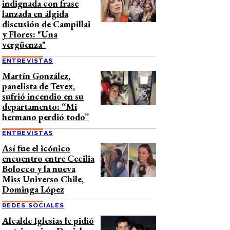
indignada con frase
lanzada en álgida
discusión de Campillai
y Flores: "Una
vergüenza"
ENTREVISTAS
Martín González,
panelista de Tevex,
sufrió incendio en su
departamento: “Mi
hermano perdió todo”
ENTREVISTAS
Así fue el icónico
encuentro entre Cecilia
Bolocco y la nueva
Miss Universo Chile,
Dominga López
REDES SOCIALES
Alcalde Iglesias le pidió