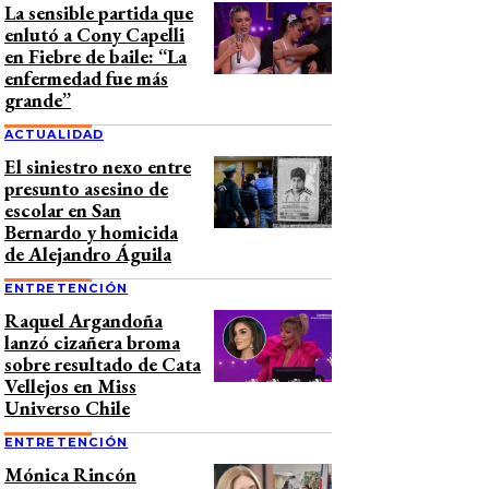
La sensible partida que
enlutó a Cony Capelli
en Fiebre de baile: “La
enfermedad fue más
grande”
ACTUALIDAD
El siniestro nexo entre
presunto asesino de
escolar en San
Bernardo y homicida
de Alejandro Águila
ENTRETENCIÓN
Raquel Argandoña
lanzó cizañera broma
sobre resultado de Cata
Vellejos en Miss
Universo Chile
ENTRETENCIÓN
Mónica Rincón