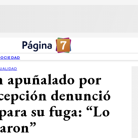
SOCIEDAD
UALIDAD
n apuñalado por
cepción denunció
para su fuga: “Lo
earon”