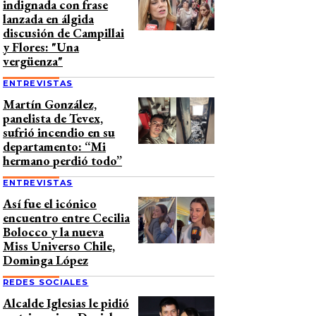
indignada con frase
lanzada en álgida
discusión de Campillai
y Flores: "Una
vergüenza"
ENTREVISTAS
Martín González,
panelista de Tevex,
sufrió incendio en su
departamento: “Mi
hermano perdió todo”
ENTREVISTAS
Así fue el icónico
encuentro entre Cecilia
Bolocco y la nueva
Miss Universo Chile,
Dominga López
REDES SOCIALES
Alcalde Iglesias le pidió