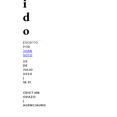
i
d
o
ESCRITO
POR:
JUAN
SOTO
20
DE
JULIO
2020
|
16:31
CRISTIAN
OPAZO
|
AGENCIAUNO