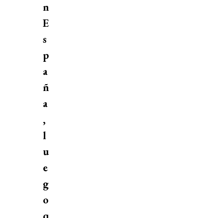
n
E
s
p
a
ñ
a
,
l
u
e
g
o
q