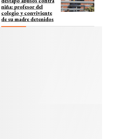
destapó abusos contra
niña: profesor del
colegio y conviviente
de su madre detenidos