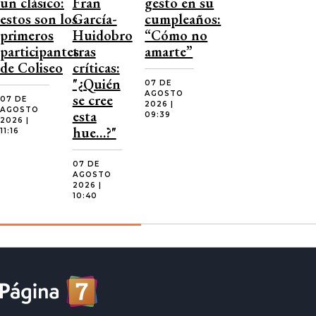
un clásico:
Fran
gesto en su
estos son los
García-
cumpleaños:
primeros
Huidobro
“Cómo no
participantes
tras
amarte”
de Coliseo
críticas:
"¿Quién
07 DE
AGOSTO
se cree
07 DE
2026 |
AGOSTO
esta
09:39
2026 |
hue…?"
11:16
07 DE
AGOSTO
2026 |
10:40