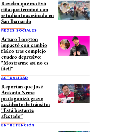
Revelan qué motivó
riña que terminó con
estudiante asesinado en
San Bernardo
REDES SOCIALES
Arturo Longton
impactó con cambio
físico tras complejo
cuadro depresivo:
"Mostrarme así no es
fácil"
ACTUALIDAD
Reportan que José
Antonio Neme
protagonizó grave
accidente de tránsito:
“Está bastante
afectado”
ENTRETENCIÓN