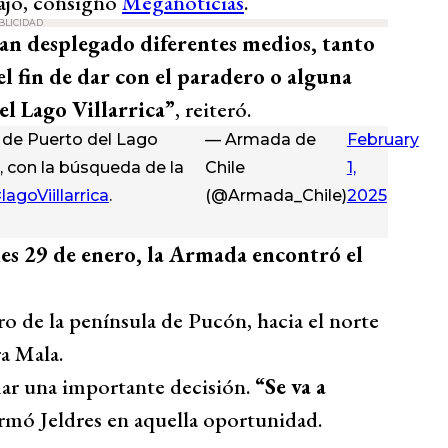
bajo, consignó
Meganoticias
.
BLICIDAD
an desplegado diferentes medios, tanto
 el fin de dar con el paradero o alguna
el Lago Villarrica”
, reiteró.
 de Puerto del Lago
— Armada de
February
o, con la búsqueda de la
Chile
1,
lagoViillarrica
.
(@Armada_Chile)
2025
es 29 de enero, la Armada encontró el
ro de la península de Pucón, hacia el norte
ra Mala.
omar una importante decisión.
“Se va a
ormó Jeldres en aquella oportunidad.