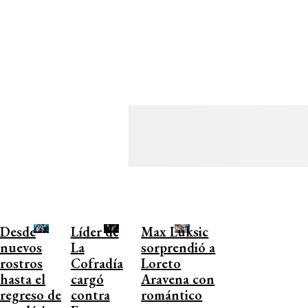
Desde
Líder de
Max Luksic
nuevos
La
sorprendió a
rostros
Cofradía
Loreto
hasta el
cargó
Aravena con
regreso de
contra
romántico