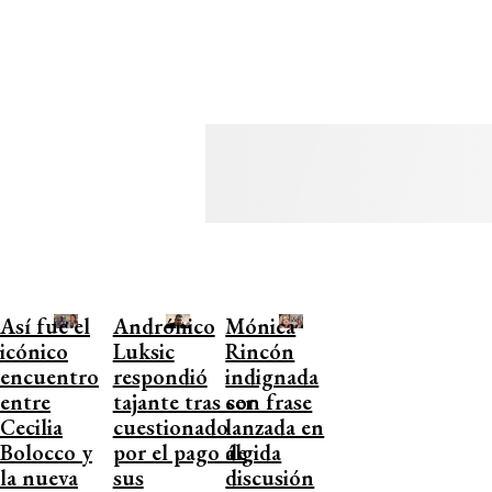
Así fue el
Andrónico
Mónica
icónico
Luksic
Rincón
encuentro
respondió
indignada
entre
tajante tras ser
con frase
Cecilia
cuestionado
lanzada en
Bolocco y
por el pago de
álgida
la nueva
sus
discusión