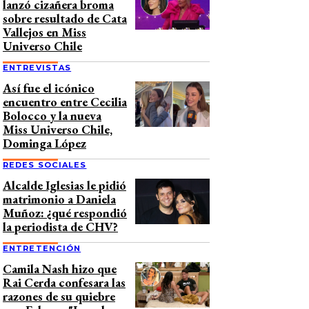
lanzó cizañera broma
sobre resultado de Cata
Vallejos en Miss
Universo Chile
ENTREVISTAS
Así fue el icónico
encuentro entre Cecilia
Bolocco y la nueva
Miss Universo Chile,
Dominga López
REDES SOCIALES
Alcalde Iglesias le pidió
matrimonio a Daniela
Muñoz: ¿qué respondió
la periodista de CHV?
ENTRETENCIÓN
Camila Nash hizo que
Rai Cerda confesara las
razones de su quiebre