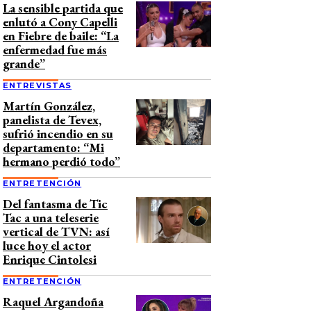
La sensible partida que
enlutó a Cony Capelli
en Fiebre de baile: “La
enfermedad fue más
grande”
ENTREVISTAS
Martín González,
panelista de Tevex,
sufrió incendio en su
departamento: “Mi
hermano perdió todo”
ENTRETENCIÓN
Del fantasma de Tic
Tac a una teleserie
vertical de TVN: así
luce hoy el actor
Enrique Cintolesi
ENTRETENCIÓN
Raquel Argandoña