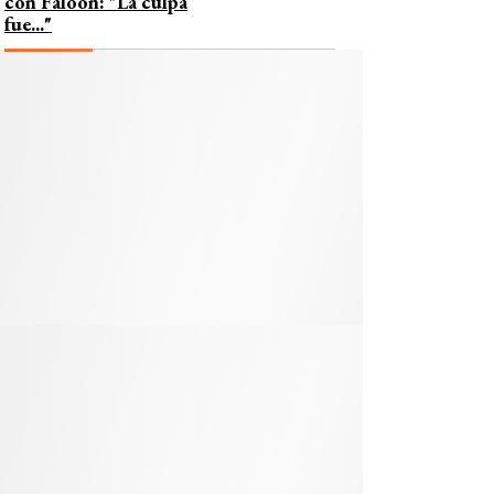
con Faloon: "La culpa
fue..."