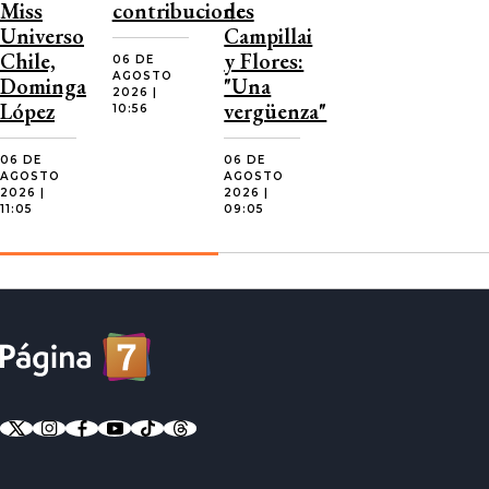
Miss
contribuciones
de
Universo
Campillai
Chile,
y Flores:
06 DE
AGOSTO
Dominga
"Una
2026 |
López
vergüenza"
10:56
06 DE
06 DE
AGOSTO
AGOSTO
2026 |
2026 |
11:05
09:05