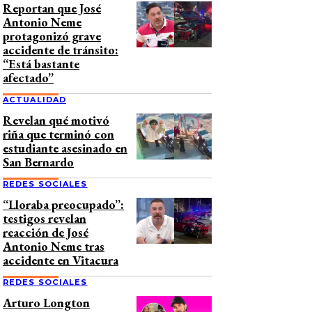
Reportan que José
Antonio Neme
protagonizó grave
accidente de tránsito:
“Está bastante
afectado”
ACTUALIDAD
Revelan qué motivó
riña que terminó con
estudiante asesinado en
San Bernardo
REDES SOCIALES
“Lloraba preocupado”:
testigos revelan
reacción de José
Antonio Neme tras
accidente en Vitacura
REDES SOCIALES
Arturo Longton