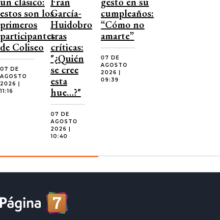
un clásico:
Fran
gesto en su
estos son los
García-
cumpleaños:
primeros
Huidobro
“Cómo no
participantes
tras
amarte”
de Coliseo
críticas:
"¿Quién
07 DE
AGOSTO
se cree
07 DE
2026 |
AGOSTO
esta
09:39
2026 |
hue…?"
11:16
07 DE
AGOSTO
2026 |
10:40