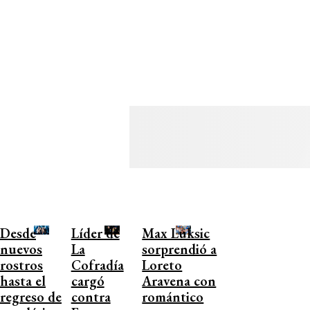
Desde
Líder de
Max Luksic
nuevos
La
sorprendió a
rostros
Cofradía
Loreto
hasta el
cargó
Aravena con
regreso de
contra
romántico