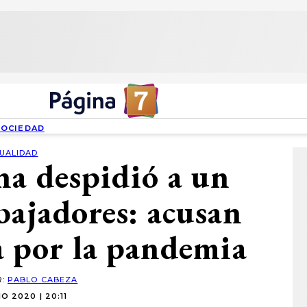
SOCIEDAD
UALIDAD
na despidió a un
bajadores: acusan
a por la pandemia
R:
PABLO CABEZA
O 2020 | 20:11