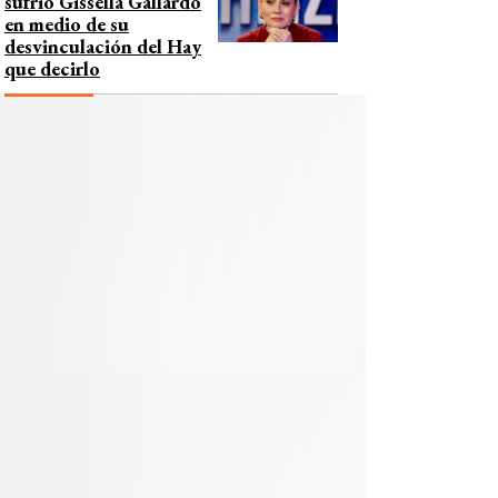
sufrió Gissella Gallardo
en medio de su
desvinculación del Hay
que decirlo