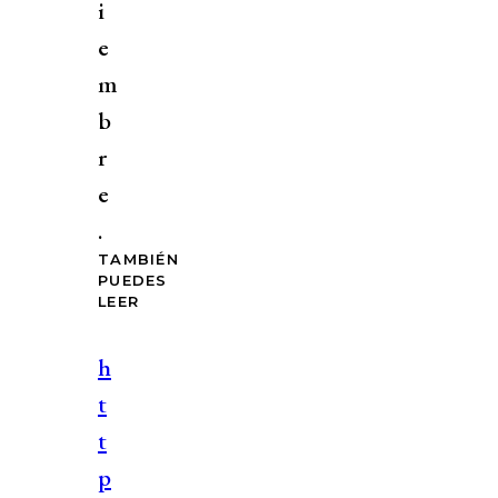
i
e
m
b
r
e
.
TAMBIÉN
PUEDES
LEER