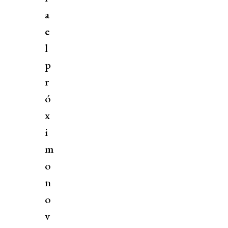
a
e
l
p
r
ó
x
i
m
o
n
o
v