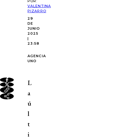
POR:
VALENTINA
PIZARRO
29
DE
JUNIO
2025
|
23:58
AGENCIA
UNO
L
a
ú
l
t
i