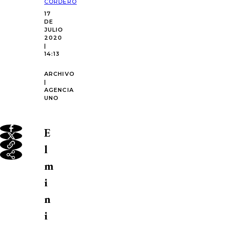
CORDERO
17
DE
JULIO
2020
|
14:13
ARCHIVO
|
AGENCIA
UNO
E
l
m
i
n
i