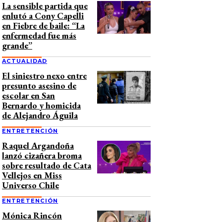
La sensible partida que
enlutó a Cony Capelli
en Fiebre de baile: “La
enfermedad fue más
grande”
ACTUALIDAD
El siniestro nexo entre
presunto asesino de
escolar en San
Bernardo y homicida
de Alejandro Águila
ENTRETENCIÓN
Raquel Argandoña
lanzó cizañera broma
sobre resultado de Cata
Vellejos en Miss
Universo Chile
ENTRETENCIÓN
Mónica Rincón