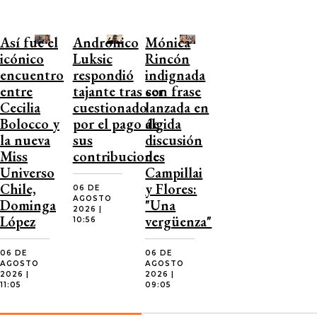
Así fue el
Andrónico
Mónica
icónico
Luksic
Rincón
encuentro
respondió
indignada
entre
tajante tras ser
con frase
Cecilia
cuestionado
lanzada en
Bolocco y
por el pago de
álgida
la nueva
sus
discusión
Miss
contribuciones
de
Universo
Campillai
Chile,
y Flores:
06 DE
AGOSTO
Dominga
"Una
2026 |
López
vergüenza"
10:56
06 DE
06 DE
AGOSTO
AGOSTO
2026 |
2026 |
11:05
09:05