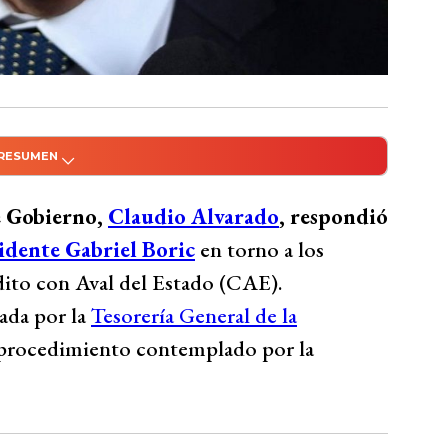
 RESUMEN
do con Inteligencia Artificial
bierno, Claudio Alvarado, defendió los
de Gobierno,
Claudio Alvarado
, respondió
s de Gabriel Boric, explicando que es un
sidente Gabriel Boric
en torno a los
s de personas con altos ingresos y deudas
ito con Aval del Estado (CAE).
ar temas y aclaró que la medida no
ada por la
Tesorería General de la
ntas bancarias. Además, vinculó el aumento
n procedimiento contemplado por la
ción del CAE durante la administración
l busca recuperar recursos para todos los