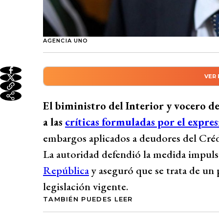
AGENCIA UNO
VER
Resumen automático genera
El biministro del Interior y vocero de Go
El biministro del Interior y vocero 
embargos a deudores del CAE ante crítica
a las
críticas formuladas por el expre
procedimiento legal para recuperar fondo
embargos aplicados a deudores del Créd
impagas. Alvarado pidió a Boric no mezcl
La autoridad defendió la medida impuls
contradice el rechazo a aperturas de cue
República
y aseguró que se trata de u
de la morosidad a la promesa de condona
legislación vigente.
anterior, señalando que el gobierno actua
TAMBIÉN PUEDES LEER
chilenos.