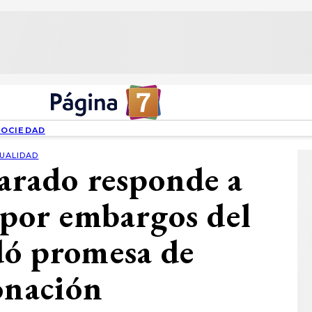
SOCIEDAD
UALIDAD
arado responde a
c por embargos del
dó promesa de
onación