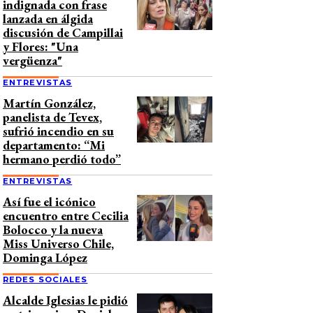
indignada con frase
lanzada en álgida
discusión de Campillai
y Flores: "Una
vergüenza"
ENTREVISTAS
Martín González,
panelista de Tevex,
sufrió incendio en su
departamento: “Mi
hermano perdió todo”
ENTREVISTAS
Así fue el icónico
encuentro entre Cecilia
Bolocco y la nueva
Miss Universo Chile,
Dominga López
REDES SOCIALES
Alcalde Iglesias le pidió