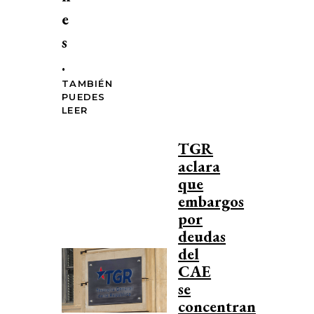
e
s
.
TAMBIÉN
PUEDES
LEER
TGR
aclara
que
embargos
por
deudas
del
CAE
se
concentran