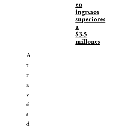
en
ingresos
superiores
a
$3.5
millones
A
t
r
a
v
é
s
d