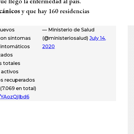
ue llegó la enfermedad al país.
cánicos
y que hay 160 residencias
nuevos
— Ministerio de Salud
 con síntomas
(@ministeriosalud)
July 14,
sintomáticos
2020
icados
s totales
 activos
os recuperados
 (7.069 en total)
m/YAozQjIbd6