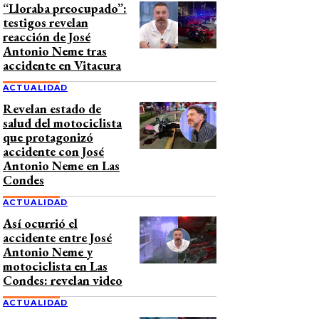
“Lloraba preocupado”:
testigos revelan
reacción de José
Antonio Neme tras
accidente en Vitacura
ACTUALIDAD
Revelan estado de
salud del motociclista
que protagonizó
accidente con José
Antonio Neme en Las
Condes
ACTUALIDAD
Así ocurrió el
accidente entre José
Antonio Neme y
motociclista en Las
Condes: revelan video
ACTUALIDAD