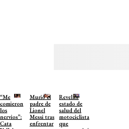
“Me
Murió el
Revelan
comieron
padre de
estado de
los
Lionel
salud del
nervios”:
Messi tras
motociclista
Cata
enfrentar
que