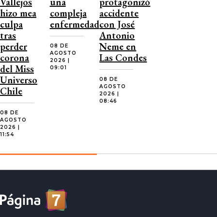
Vallejos
una
protagonizó
hizo mea
compleja
accidente
culpa
enfermedad
con José
tras
Antonio
perder
Neme en
08 DE
AGOSTO
corona
Las Condes
2026 |
del Miss
09:01
Universo
08 DE
AGOSTO
Chile
2026 |
08:46
08 DE
AGOSTO
2026 |
11:54