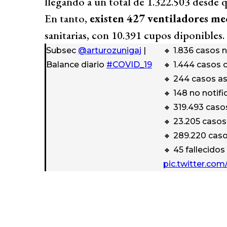
llegando a un total de 1.322.503 desde q
En tanto,
existen 427 ventiladores me
sanitarias, con 10.391 cupos diponibles.
Subsec
@arturozunigaj
|
🔸 1.836 casos 
Balance diario
#COVID_19
🔸 1.444 casos
🔸 244 casos a
🔸 148 no notif
🔸 319.493 caso
🔸 23.205 casos
🔸 289.220 cas
🔸 45 fallecidos
pic.twitter.co