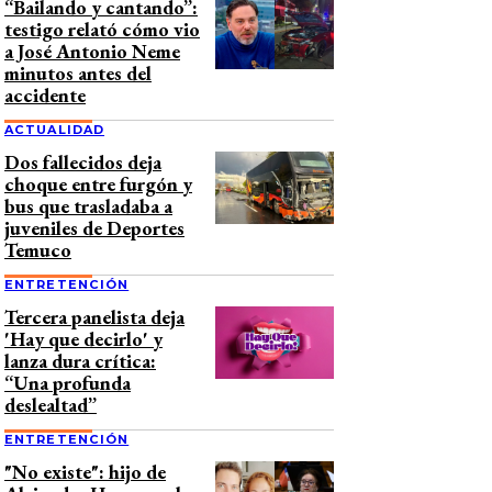
“Bailando y cantando”:
testigo relató cómo vio
a José Antonio Neme
minutos antes del
accidente
ACTUALIDAD
Dos fallecidos deja
choque entre furgón y
bus que trasladaba a
juveniles de Deportes
Temuco
ENTRETENCIÓN
Tercera panelista deja
'Hay que decirlo' y
lanza dura crítica:
“Una profunda
deslealtad”
ENTRETENCIÓN
"No existe": hijo de